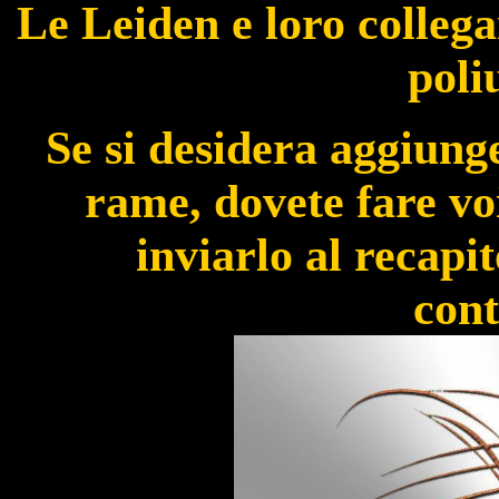
Le Leiden e loro colleg
poli
Se si desidera aggiunge
rame, dovete fare voi
inviarlo al recapit
cont