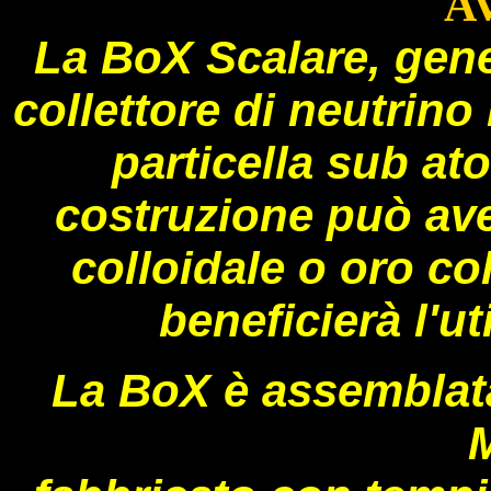
A
La BoX Scalare, gene
collettore di neutrino
particella sub at
costruzione può ave
colloidale o oro co
beneficierà l'ut
La BoX è assemblata
M