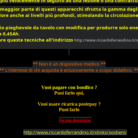
i più velocemente in seguito ad una lesione o una contrattu
a maggior parte di questi apparecchi sfrutta la gamma degli 
calore anche ai livelli più profondi, stimolando la circolazi
ccio pieghevole da tavolo con modifica per produrre solo en
a 0,45Ah.
re queste tecniche all'indirizzo 
http://www.riccardoferrandino.it/x
** Non è un dispositivo medico **
** L'interesse di chi acquista è eclusivamente a scopo didattico. *
Vuoi pagare con bonifico ?
Puoi farlo qui,
Vuoi usare ricarica postepay ?
Puoi farlo
Fai una donazione 
http://www.riccardoferrandino.it/xlinks/sostieni/