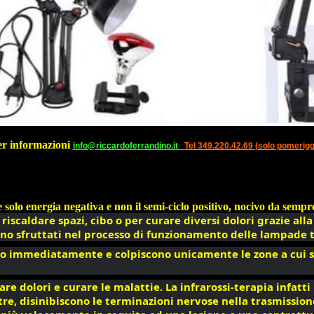
er informazioni
info@riccardoferrandino.it
Tel 349.220.42.69 (solo pomerigg
 solo energia negativa e non il semi-ciclo positivo, nocivo da sempr
 riscaldare spazi, cibo o per curare diversi dolori grazie all
ono sfruttati nel processo di funzionamento delle lampade 
o 
immediatamente e colpiscono unicamente le zone a cui so
re dolori e curare le malattie. La infrarossi-terapia infatti 
, disinibiscono le terminazioni nervose nella trasmissione d