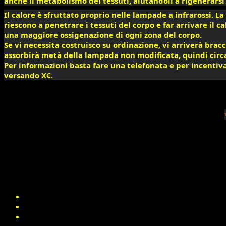
anche il metabolismo dei tessuti, aiutandoli a rigenerars
Il calore è sfruttato proprio nelle lampade a infrarossi. L
riescono a penetrare i tessuti del corpo e far arrivare il 
una maggiore ossigenazione di ogni zona del corpo.
Se vi necessita costruisco su ordinazione, vi arriverà bra
assorbirà metà della lampada non modificata, quindi circ
Per informazioni basta fare una telefonata e per incentiva
versando X€. 